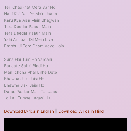
Teri Chaukhat Mera Sar Ho
Nahi Kisi Dar Pe Main Jaaun
Karu Kya Aisa Main Bhagwan
Tera Deedar Paaun Main
Tera Deedar Paaun Main
Yahi Armaan Dil Mein Liye
Prabhu Ji Tere Dham Aaye Hain
Suna Hai Tum Ho Vardani
Banaate Sabki Bigdi Ho
Man Ichcha Phal Unhe Dete
Bhawna Jiski Jaisi Ho
Bhawna Jiski Jaisi Ho
Daras Paakar Main Tar Jaaun
Jo Lau Tumse Lagayi Hai
Download Lyrics in English
||
Download Lyrics in Hindi