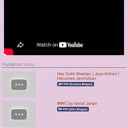
Highlighted Lyrics
Hey Dukh Bhanjan | Jaya Kishori |
Hanuman Janmotsav
कृष्ण भजन (Krishna Bhajan)
शंकरा | by Ishrat Jahan
शिव भजन (Shiv Bhajan)