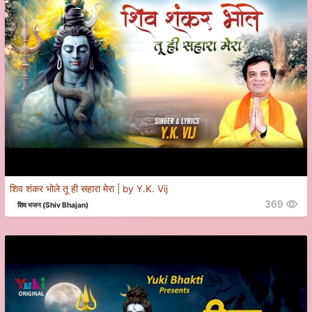
शिव शंकर भोले तू ही सहारा मेरा | by Y.K. Vij
369
शिव भजन (Shiv Bhajan)