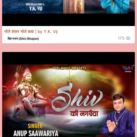
भोले शंकर भोले बाबा | by Y.K. Vij
175
शिव भजन (Shiv Bhajan)