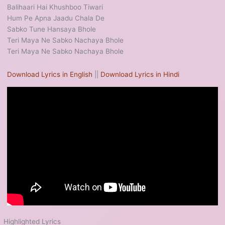
Balihaari Hai Khushboo Tiwari
Hum Pe Apna Jaadu Chala De
Sabko Tune Hansaya Bhole
Teri Maya Ne Sabko Nachaya Bhole
Teri Maya Ne Sabko Nachaya Bhole
Download Lyrics in English
||
Download Lyrics in Hindi
Highlighted Lyrics