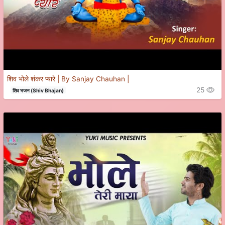
शिव भोले शंकर प्यारे | By Sanjay Chauhan |
25
शिव भजन (Shiv Bhajan)