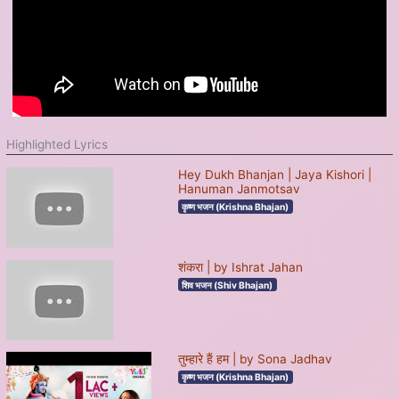
Highlighted Lyrics
Hey Dukh Bhanjan | Jaya Kishori |
Hanuman Janmotsav
कृष्ण भजन (Krishna Bhajan)
शंकरा | by Ishrat Jahan
शिव भजन (Shiv Bhajan)
तुम्हारे हैं हम | by Sona Jadhav
कृष्ण भजन (Krishna Bhajan)