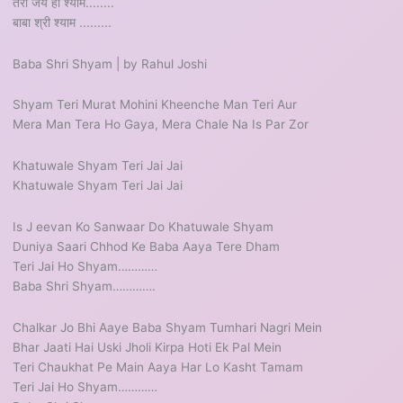
तेरी जय हो श्याम........
बाबा श्री श्याम .........
Baba Shri Shyam | by Rahul Joshi
Shyam Teri Murat Mohini Kheenche Man Teri Aur
Mera Man Tera Ho Gaya, Mera Chale Na Is Par Zor
Khatuwale Shyam Teri Jai Jai
Khatuwale Shyam Teri Jai Jai
Is J eevan Ko Sanwaar Do Khatuwale Shyam
Duniya Saari Chhod Ke Baba Aaya Tere Dham
Teri Jai Ho Shyam…………
Baba Shri Shyam………….
Chalkar Jo Bhi Aaye Baba Shyam Tumhari Nagri Mein
Bhar Jaati Hai Uski Jholi Kirpa Hoti Ek Pal Mein
Teri Chaukhat Pe Main Aaya Har Lo Kasht Tamam
Teri Jai Ho Shyam…………