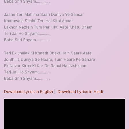
Baba Shri Shyam………….
Jaane Teri Mahima Saari Duniya Ye Sansar
Khatuwale Shakti Teri Hai Kitni Apaar
Lakhon Nazrein Tum Par Tikti Aate Khatu Dham
Teri Jai Ho Shyam…………
Baba Shri Shyam………….
Teri Ek Jhalak Ki Khaatir Bhakt Hain Saare Aate
Jo Bhi Is Duniya Se Haare, Tum Haare Ke Sahare
Ek Nazar Kirpa Ki Kar Do Rahul Hai Nishkaam
Teri Jai Ho Shyam…………
Baba Shri Shyam………….
Download Lyrics in English
||
Download Lyrics in Hindi