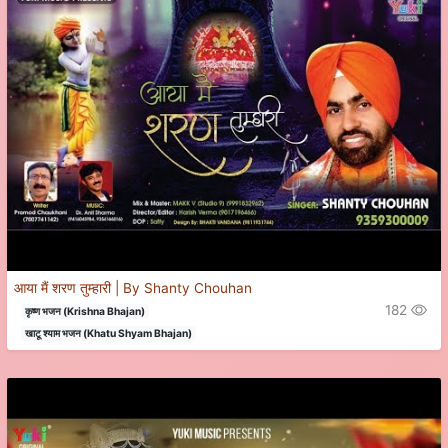
आया मैं शरण तुम्हारी | By Shanty Chouhan
182
कृष्ण भजन (Krishna Bhajan)
खाटू श्याम भजन (Khatu Shyam Bhajan)