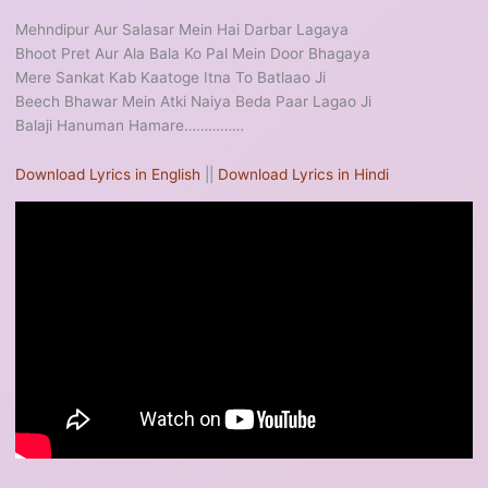
Mehndipur Aur Salasar Mein Hai Darbar Lagaya
Bhoot Pret Aur Ala Bala Ko Pal Mein Door Bhagaya
Mere Sankat Kab Kaatoge Itna To Batlaao Ji
Beech Bhawar Mein Atki Naiya Beda Paar Lagao Ji
Balaji Hanuman Hamare……………
Download Lyrics in English
||
Download Lyrics in Hindi