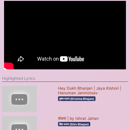
Highlighted Lyrics
Hey Dukh Bhanjan | Jaya Kishori |
Hanuman Janmotsav
कृष्ण भजन (Krishna Bhajan)
शंकरा | by Ishrat Jahan
शिव भजन (Shiv Bhajan)