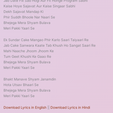
Jab Date Fix Sab Hogi Aur Fit Honge Program Sabhi
Kaise Hoye Sajavat Aur Kaise Singaar Sabhi
Dekh Sajavat Mandap Ki
Phir Suddh Bhoole Nar Naari Se
Bhejega Mera Shyam Bulava
Meri Pakki Yaari Se
Ek Sundar Cake Mangao Phir Karlo Saari Taiyaari Re
Jab Cake Sanwara Kaate Tab Khush Ho Sangat Saari Re
Mahi Naache Jhoom Jhoom Ke
Tum Geet Khushi Ke Gaao Re
Bhejega Mera Shyam Bulava
Meri Pakki Yaari Se
Bhakt Manave Shyam Janamdin
Hota Utsav Bhaari Se
Bhejega Mera Shyam Bulava
Meri Pakki Yaari Se
Download Lyrics in English
||
Download Lyrics in Hindi