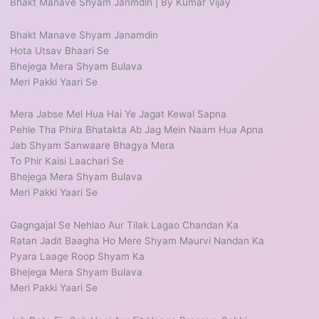
Bhakt Manave Shyam Janmdin | By Kumar Vijay
Bhakt Manave Shyam Janamdin
Hota Utsav Bhaari Se
Bhejega Mera Shyam Bulava
Meri Pakki Yaari Se
Mera Jabse Mel Hua Hai Ye Jagat Kewal Sapna
Pehle Tha Phira Bhatakta Ab Jag Mein Naam Hua Apna
Jab Shyam Sanwaare Bhagya Mera
To Phir Kaisi Laachari Se
Bhejega Mera Shyam Bulava
Meri Pakki Yaari Se
Gagngajal Se Nehlao Aur Tilak Lagao Chandan Ka
Ratan Jadit Baagha Ho Mere Shyam Maurvi Nandan Ka
Pyara Laage Roop Shyam Ka
Bhejega Mera Shyam Bulava
Meri Pakki Yaari Se