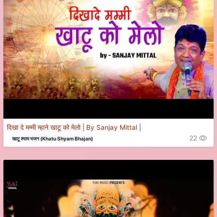
दिखा दे मम्मी म्हाने खाटू को मेलो | By Sanjay Mittal |
22
खाटू श्याम भजन (Khatu Shyam Bhajan)