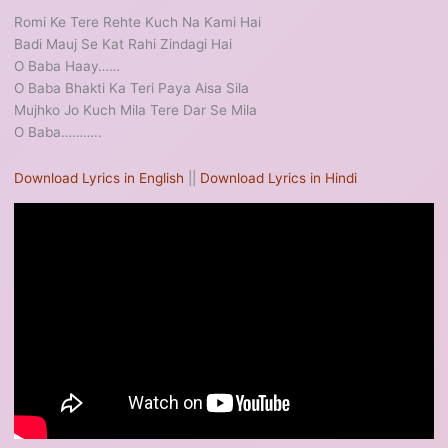
Romi Ke Tere Rehte Kuch Na Kami Hai
Badi Mauj Se Kat Rahi Zindagi Hai
O Baba Haay……
O Baba Bhakti Ka Teri Paya Aisa Sila
Mujhko Jo Kuch Mila Tere Dar Se Mila
O Baba………..
Download Lyrics in English
||
Download Lyrics in Hindi