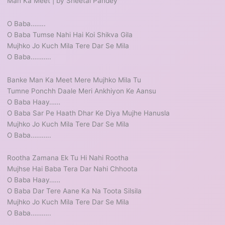
Man Ka Meet | by Sheetal Pandey
O Baba……..
O Baba Tumse Nahi Hai Koi Shikva Gila
Mujhko Jo Kuch Mila Tere Dar Se Mila
O Baba………..
Banke Man Ka Meet Mere Mujhko Mila Tu
Tumne Ponchh Daale Meri Ankhiyon Ke Aansu
O Baba Haay……
O Baba Sar Pe Haath Dhar Ke Diya Mujhe Hanusla
Mujhko Jo Kuch Mila Tere Dar Se Mila
O Baba………..
Rootha Zamana Ek Tu Hi Nahi Rootha
Mujhse Hai Baba Tera Dar Nahi Chhoota
O Baba Haay……
O Baba Dar Tere Aane Ka Na Toota Silsila
Mujhko Jo Kuch Mila Tere Dar Se Mila
O Baba………..