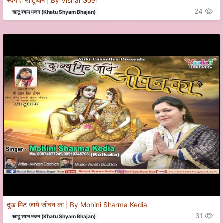
स्वर्ग है खाटूधाम | By Vishal Goel
24
खाटू श्याम भजन (Khatu Shyam Bhajan)
दुख मिट जाये जीवन का | By Mohini Sharma Kedia
31
खाटू श्याम भजन (Khatu Shyam Bhajan)