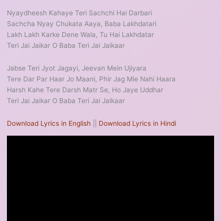
Nyaydheesh Kahaye Teri Sachchi Hai Darbari
Sachcha Nyay Chukata Aaya, Baba Lakhdatari
Lakh Lakh Karke Dene Wala, Tu Hai Lakhdatar
Teri Jai Jaikar O Baba Teri Jai Jaikaar
Jabse Teri Jyot Jagayi, Jeevan Mein Ujiyara
Tere Dar Par Haar Jo Maani, Phir Jag Mie Nahi Haara
Harsh Kahe Tere Darsh Matr Se, Ho Jaye Uddhar
Teri Jai Jaikar O Baba Teri Jai Jaikaar
Download Lyrics in English
||
Download Lyrics in Hindi