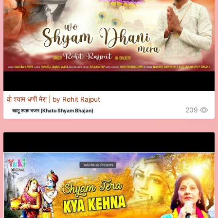
वो श्याम धणी मेरा | by Rohit Rajput
209
खाटू श्याम भजन (Khatu Shyam Bhajan)