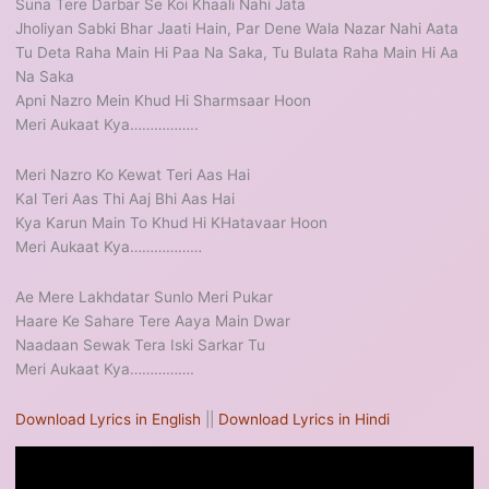
Suna Tere Darbar Se Koi Khaali Nahi Jata
Jholiyan Sabki Bhar Jaati Hain, Par Dene Wala Nazar Nahi Aata
Tu Deta Raha Main Hi Paa Na Saka, Tu Bulata Raha Main Hi Aa
Na Saka
Apni Nazro Mein Khud Hi Sharmsaar Hoon
Meri Aukaat Kya……………..
Meri Nazro Ko Kewat Teri Aas Hai
Kal Teri Aas Thi Aaj Bhi Aas Hai
Kya Karun Main To Khud Hi KHatavaar Hoon
Meri Aukaat Kya………………
Ae Mere Lakhdatar Sunlo Meri Pukar
Haare Ke Sahare Tere Aaya Main Dwar
Naadaan Sewak Tera Iski Sarkar Tu
Meri Aukaat Kya…………….
Download Lyrics in English
||
Download Lyrics in Hindi