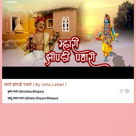
म्हारी झोपड़ी पधारो | By Uma Lahari |
17
कृष्ण भजन (Krishna Bhajan)
खाटू श्याम भजन (Khatu Shyam Bhajan)