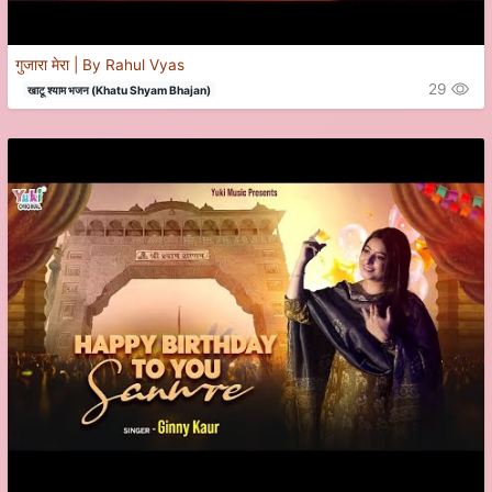
गुजारा मेरा | By Rahul Vyas
29
खाटू श्याम भजन (Khatu Shyam Bhajan)