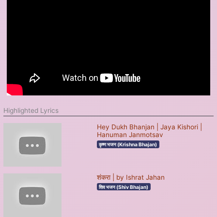
Highlighted Lyrics
Hey Dukh Bhanjan | Jaya Kishori |
Hanuman Janmotsav
कृष्ण भजन (Krishna Bhajan)
शंकरा | by Ishrat Jahan
शिव भजन (Shiv Bhajan)