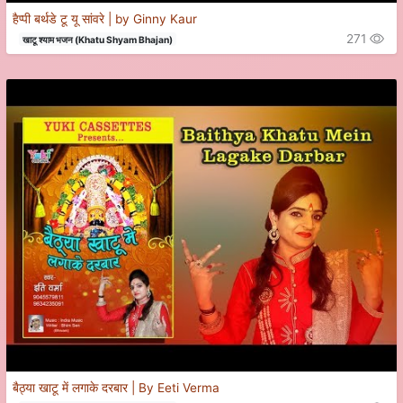
हैप्पी बर्थडे टू यू सांवरे | by Ginny Kaur
271
खाटू श्याम भजन (Khatu Shyam Bhajan)
बैठ्या खाटू में लगाके दरबार | By Eeti Verma