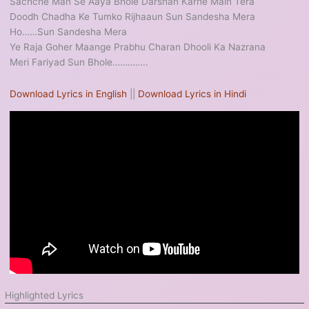
Sachche Man Se Aaya Bhole Darshan Karne Main Tera
Doodh Chadha Ke Tumko Rijhaaun Sun Sandesha Mera
Ho……Sun Sandesha Mera
Ye Raja Goher Maange Prabhu Charan Dhooli Ka Nazrana
Meri Fariyad Sun Bhole…………..
Download Lyrics in English
||
Download Lyrics in Hindi
Highlighted Lyrics