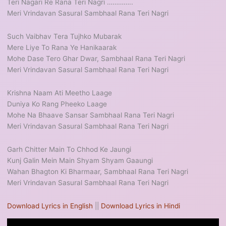
Teri Nagari Re Rana Teri Nagri …………..
Meri Vrindavan Sasural Sambhaal Rana Teri Nagri
Such Vaibhav Tera Tujhko Mubarak
Mere Liye To Rana Ye Hanikaarak
Mohe Dase Tero Ghar Dwar, Sambhaal Rana Teri Nagri
Meri Vrindavan Sasural Sambhaal Rana Teri Nagri
Krishna Naam Ati Meetho Laage
Duniya Ko Rang Pheeko Laage
Mohe Na Bhaave Sansar Sambhaal Rana Teri Nagri
Meri Vrindavan Sasural Sambhaal Rana Teri Nagri
Garh Chitter Main To Chhod Ke Jaungi
Kunj Galin Mein Main Shyam Shyam Gaaungi
Wahan Bhagton Ki Bharmaar, Sambhaal Rana Teri Nagri
Meri Vrindavan Sasural Sambhaal Rana Teri Nagri
Download Lyrics in English
||
Download Lyrics in Hindi