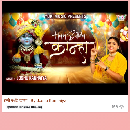
हैप्पी बर्थडे कान्हा | By Joshu Kanhaiya
156
कृष्ण भजन (Krishna Bhajan)