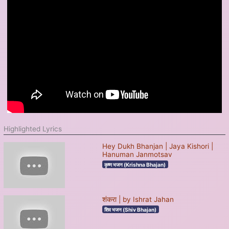
Highlighted Lyrics
Hey Dukh Bhanjan | Jaya Kishori |
Hanuman Janmotsav
कृष्ण भजन (Krishna Bhajan)
शंकरा | by Ishrat Jahan
शिव भजन (Shiv Bhajan)