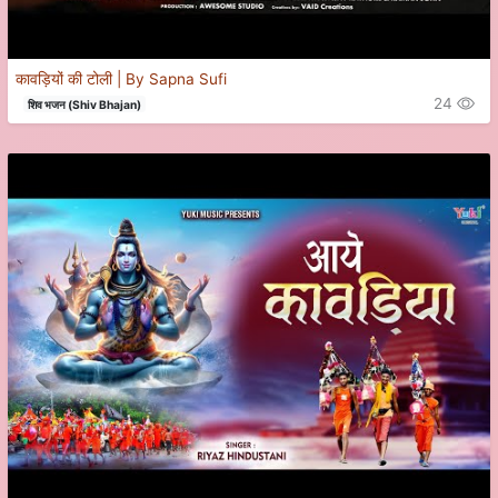
कावड़ियों की टोली | By Sapna Sufi
24
शिव भजन (Shiv Bhajan)