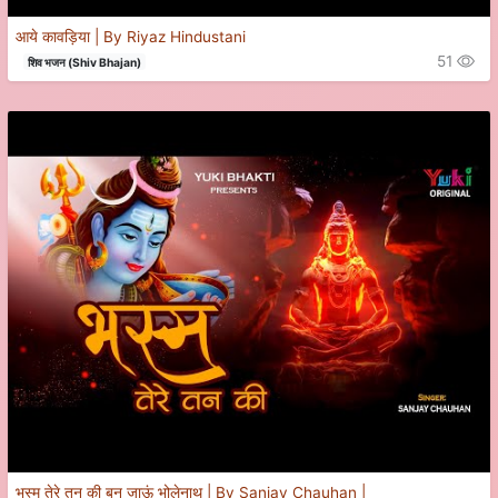
आये कावड़िया | By Riyaz Hindustani
51
शिव भजन (Shiv Bhajan)
भस्म तेरे तन की बन जाऊं भोलेनाथ | By Sanjay Chauhan |