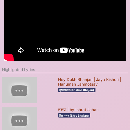
Highlighted Lyrics
Hey Dukh Bhanjan | Jaya Kishori |
Hanuman Janmotsav
कृष्ण भजन (Krishna Bhajan)
शंकरा | by Ishrat Jahan
शिव भजन (Shiv Bhajan)