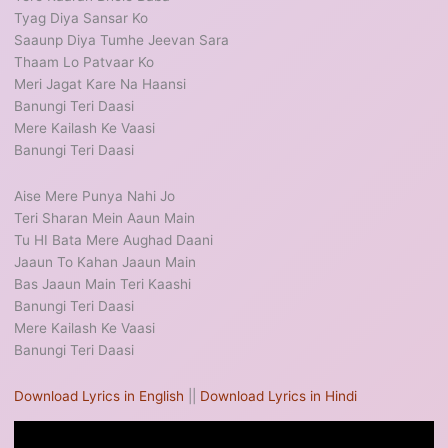
Tyag Diya Sansar Ko
Saaunp Diya Tumhe Jeevan Sara
Thaam Lo Patvaar Ko
Meri Jagat Kare Na Haansi
Banungi Teri Daasi
Mere Kailash Ke Vaasi
Banungi Teri Daasi
Aise Mere Punya Nahi Jo
Teri Sharan Mein Aaun Main
Tu HI Bata Mere Aughad Daani
Jaaun To Kahan Jaaun Main
Bas Jaaun Main Teri Kaashi
Banungi Teri Daasi
Mere Kailash Ke Vaasi
Banungi Teri Daasi
Download Lyrics in English
||
Download Lyrics in Hindi