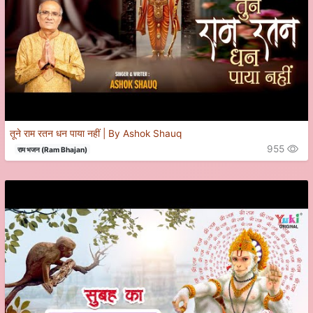
तूने राम रतन धन पाया नहीं | By Ashok Shauq
955
राम भजन (Ram Bhajan)