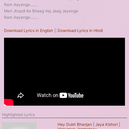
Ram Aayenge……..
Meri Jhopdi Ke Bhaag Aaj Jaag Jayenge
Ram Aayenge……..
Download Lyrics in English
||
Download Lyrics in Hindi
Highlighted Lyrics
Hey Dukh Bhanjan | Jaya Kishori |
Hanuman Janmotsav