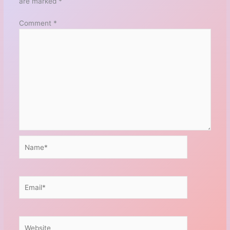
are marked
*
Comment
*
Name*
Email*
Website