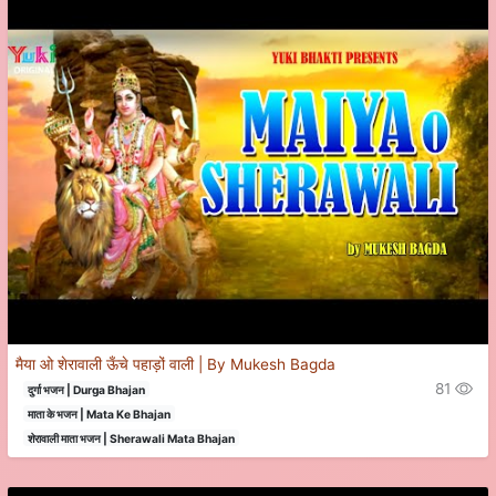
मैया ओ शेरावाली ऊँचे पहाड़ों वाली | By Mukesh Bagda
81
दुर्गा भजन | Durga Bhajan
माता के भजन | Mata Ke Bhajan
शेरावाली माता भजन | Sherawali Mata Bhajan