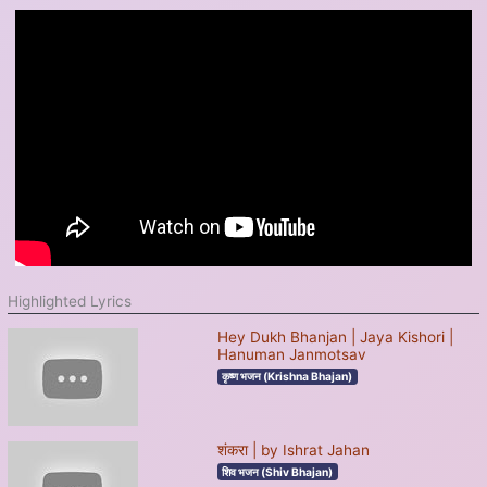
Highlighted Lyrics
Hey Dukh Bhanjan | Jaya Kishori |
Hanuman Janmotsav
कृष्ण भजन (Krishna Bhajan)
शंकरा | by Ishrat Jahan
शिव भजन (Shiv Bhajan)