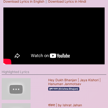
Download Lyrics in English
||
Download Lyrics in Hindi
Highlighted Lyrics
Hey Dukh Bhanjan | Jaya Kishori |
Hanuman Janmotsav
कृष्ण भजन (Krishna Bhajan)
शंकरा | by Ishrat Jahan