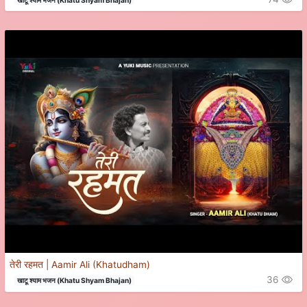
तेरी रहमत | Aamir Ali (Khatudham)
36
खाटू श्याम भजन (Khatu Shyam Bhajan)