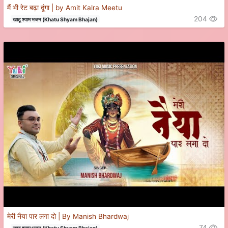
मैं भी रेट बढ़ा दूंगा | by Amit Kalra Meetu
204
खाटू श्याम भजन (Khatu Shyam Bhajan)
मेरी नैया पार लगा दो | By Manish Bhardwaj
74
खाटू श्याम भजन (Khatu Shyam Bhajan)