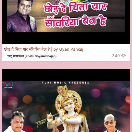
छोड़ दे चिंता यार साँवरिया बैठा है | by Gyan Pankaj
340
खाटू श्याम भजन (Khatu Shyam Bhajan)