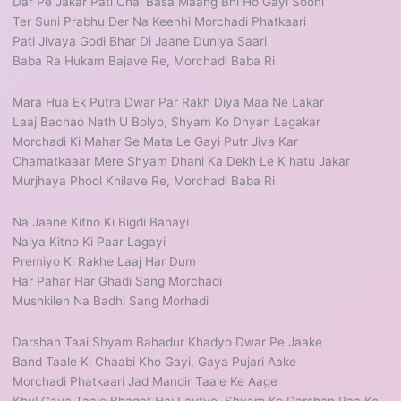
Dar Pe Jakar Pati Chal Basa Maang Bhi Ho Gayi Sooni
Ter Suni Prabhu Der Na Keenhi Morchadi Phatkaari
Pati Jivaya Godi Bhar Di Jaane Duniya Saari
Baba Ra Hukam Bajave Re, Morchadi Baba Ri
Mara Hua Ek Putra Dwar Par Rakh Diya Maa Ne Lakar
Laaj Bachao Nath U Bolyo, Shyam Ko Dhyan Lagakar
Morchadi Ki Mahar Se Mata Le Gayi Putr Jiva Kar
Chamatkaaar Mere Shyam Dhani Ka Dekh Le K hatu Jakar
Murjhaya Phool Khilave Re, Morchadi Baba Ri
Na Jaane Kitno Ki Bigdi Banayi
Naiya Kitno Ki Paar Lagayi
Premiyo Ki Rakhe Laaj Har Dum
Har Pahar Har Ghadi Sang Morchadi
Mushkilen Na Badhi Sang Morhadi
Darshan Taai Shyam Bahadur Khadyo Dwar Pe Jaake
Band Taale Ki Chaabi Kho Gayi, Gaya Pujari Aake
Morchadi Phatkaari Jad Mandir Taale Ke Aage