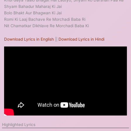
Khul Gaya Taalo Bhagat Hai Lautyo, Shyam Ko Darshan Paa Ke
Shyam Bahadur Maharaj Ki Jai
Bolo Bhakt Aur Bhagwan Ki Jai
Romi Ki Laaj Bachave Re Morchadi Baba Ri
Nit Chamatkar Dikhlave Re Morchadi Baba Ki
Download Lyrics in English
||
Download Lyrics in Hindi
Highlighted Lyrics