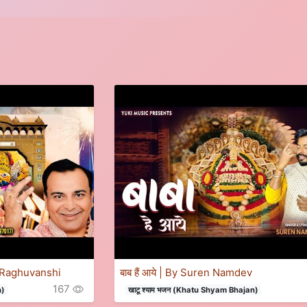
nit Raghuvanshi
बाब हैं आये | By Suren Namdev
167
n)
खाटू श्याम भजन (Khatu Shyam Bhajan)