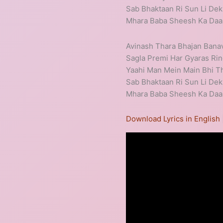
Sab Bhaktaan Ri Sun Li Dek
Mhara Baba Sheesh Ka D
Avinash Thara Bhajan Bana
Sagla Premi Har Gyaras Ri
Yaahi Man Mein Main Bhi Th
Sab Bhaktaan Ri Sun Li Dek
Mhara Baba Sheesh Ka D
Download Lyrics in English