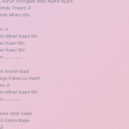
n, Karun Shringaar Main Nyare Nyare
khdo Thaaro Ji
khdo Mharo Bhi
i Ji
ho Mhari Kaani Bhi
ri Kaani Bhi
ri Kaani Bhi
aani……………
ni Anokhi Baat
ego Pakad Le Haath
ni Ji
ho Mhari Kaani Bhi
aani……………
eele Upar Saaje
Ko Danka Baaje
Ji