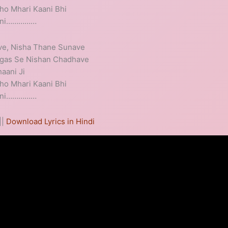
ho Mhari Kaani Bhi
aani……………
ve, Nisha Thane Sunave
ngas Se Nishan Chadhave
aani Ji
ho Mhari Kaani Bhi
aani……………
||
Download Lyrics in Hindi