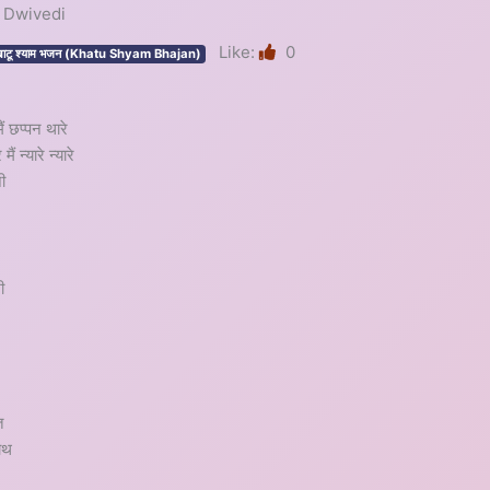
ha Dwivedi
Like:
0
ाटू श्याम भजन (Khatu Shyam Bhajan)
ं छप्पन थारे
ं न्यारे न्यारे
ी
ी
त
हाथ