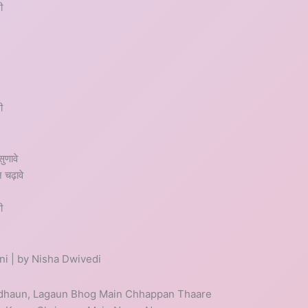
ी
ी
ुणावे
न चढ़ावे
ी
i | by Nisha Dwivedi
dhaun, Lagaun Bhog Main Chhappan Thaare