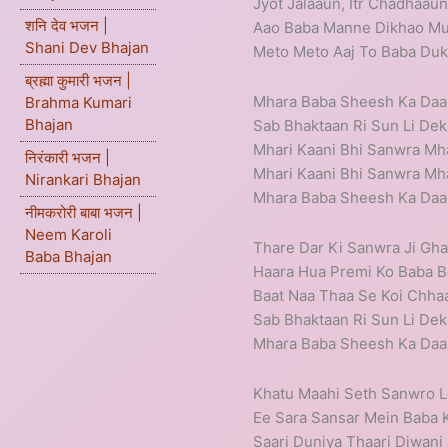
Jyot Jalaaun, Itr Chadhaau
शनि देव भजन |
Aao Baba Manne Dikhao Mu
Shani Dev Bhajan
Meto Meto Aaj To Baba Du
ब्रह्मा कुमारी भजन |
Mhara Baba Sheesh Ka Daan
Brahma Kumari
Bhajan
Sab Bhaktaan Ri Sun Li Dek
Mhari Kaani Bhi Sanwra Mha
निरंकारी भजन |
Mhari Kaani Bhi Sanwra Mha
Nirankari Bhajan
Mhara Baba Sheesh Ka D
नीमकरोरी बाबा भजन |
Neem Karoli
Thare Dar Ki Sanwra Ji Gha
Baba Bhajan
Haara Hua Premi Ko Baba B
Baat Naa Thaa Se Koi Chhaa
Sab Bhaktaan Ri Sun Li Dek
Mhara Baba Sheesh Ka D
Khatu Maahi Seth Sanwro L
Ee Sara Sansar Mein Baba 
Saari Duniya Thaari Diwani 