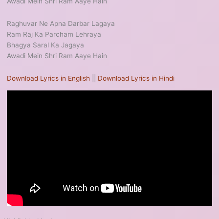
Awadi Mein Shri Ram Aaye Hain
Raghuvar Ne Apna Darbar Lagaya
Ram Raj Ka Parcham Lehraya
Bhagya Saral Ka Jagaya
Awadi Mein Shri Ram Aaye Hain
Download Lyrics in English
||
Download Lyrics in Hindi