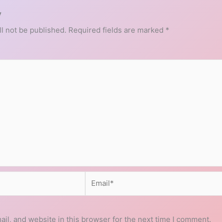
y
l not be published.
Required fields are marked
*
Email*
l, and website in this browser for the next time I comment.