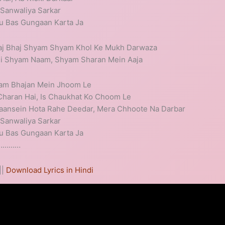
 Sanwaliya Sarkar
u Bas Gungaan Karta Ja
haj Bhaj Shyam Shyam Khol Ke Mukh Darwaza
hi Shyam Naam, Shyam Sharan Mein Aaja
yam Bhajan Mein Jhoom Le
haran Hai, Is Chaukhat Ko Choom Le
aansein Hota Rahe Deedar, Mera Chhoote Na Darbar
 Sanwaliya Sarkar
u Bas Gungaan Karta Ja
……………
||
Download Lyrics in Hindi