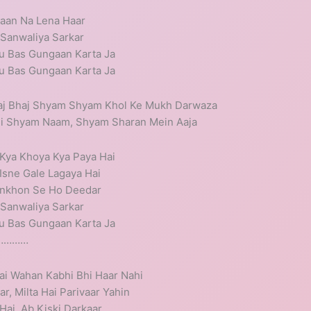
Maan Na Lena Haar
 Sanwaliya Sarkar
u Bas Gungaan Karta Ja
u Bas Gungaan Karta Ja
haj Bhaj Shyam Shyam Khol Ke Mukh Darwaza
hi Shyam Naam, Shyam Sharan Mein Aaja
 Kya Khoya Kya Paya Hai
 Isne Gale Lagaya Hai
ankhon Se Ho Deedar
 Sanwaliya Sarkar
u Bas Gungaan Karta Ja
……………
ai Wahan Kabhi Bhi Haar Nahi
, Milta Hai Parivaar Yahin
Hai, Ab Kiski Darkaar