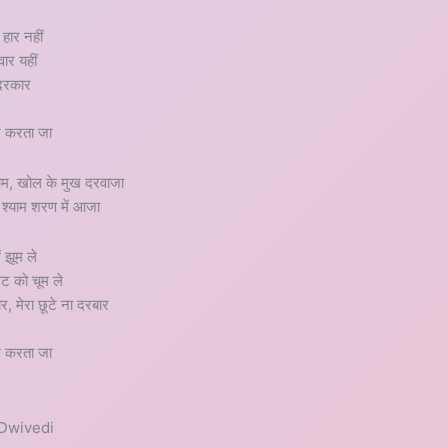
हार नहीं
वार यहीं
 दरकार
न करता जा
याम, खोल के मुख दरवाजा
 श्याम शरण में आजा
 झूम ले
खट को चूम ले
ार, मेरा छूटे ना दरबार
न करता जा
Dwivedi