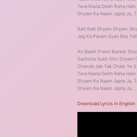
Tera Rasta Dekh Raha Hain
Shyam Ka Naam Japta Ja, T
Ratt Ratt Shyam Shyam, B
Jag Ka Param Gyan Bas Ya
Ari Bawli Premi Bankar Sh
Sachcha Sukh Shri Shyam C
Chanda Jab Tak Chale Ye S
Tera Rasta Dekh Raha Hain
Shyam Ka Naam Japta Ja, T
Shyam Ka Naam Japta Ja
Download Lyrics in English