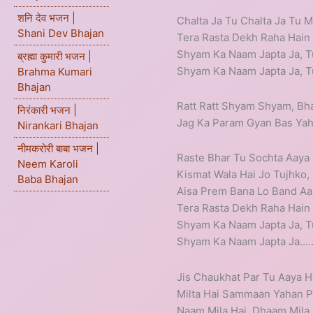
शनि देव भजन |
Chalta Ja Tu Chalta Ja Tu 
Shani Dev Bhajan
Tera Rasta Dekh Raha Hain
Shyam Ka Naam Japta Ja, T
ब्रह्मा कुमारी भजन |
Shyam Ka Naam Japta Ja, T
Brahma Kumari
Bhajan
Ratt Ratt Shyam Shyam, B
निरंकारी भजन |
Jag Ka Param Gyan Bas Ya
Nirankari Bhajan
नीमकरोरी बाबा भजन |
Raste Bhar Tu Sochta Aaya
Neem Karoli
Kismat Wala Hai Jo Tujhko,
Baba Bhajan
Aisa Prem Bana Lo Band A
Tera Rasta Dekh Raha Hain
Shyam Ka Naam Japta Ja, T
Shyam Ka Naam Japta Ja
Jis Chaukhat Par Tu Aaya H
Milta Hai Sammaan Yahan Par
Naam Mila Hai, Dhaam Mila 