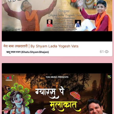
मेरा बाबा लखदातारी | By Shyam Ladla Yogesh Vats
61
खाटू श्याम भजन (Khatu Shyam Bhajan)