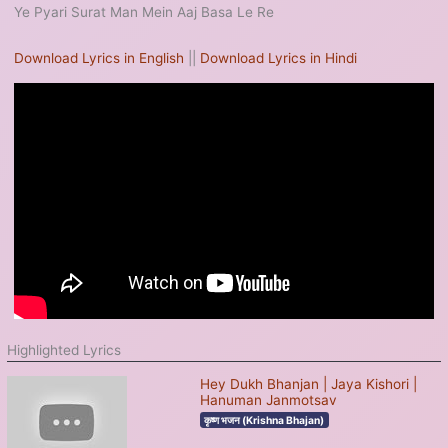
Ye Pyari Surat Man Mein Aaj Basa Le Re
Download Lyrics in English
||
Download Lyrics in Hindi
Highlighted Lyrics
Hey Dukh Bhanjan | Jaya Kishori |
Hanuman Janmotsav
कृष्ण भजन (Krishna Bhajan)