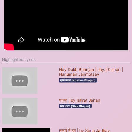
Highlighted Lyrics
Hey Dukh Bhanjan | Jaya Kishori |
Hanuman Janmotsav
कृष्ण भजन (Krishna Bhajan)
शंकरा | by Ishrat Jahan
शिव भजन (Shiv Bhajan)
तुम्हारे हैं हम | by Sona Jadhav