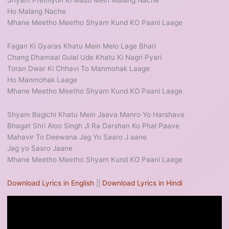
Shyam Premiyon Ki Masti Mein Malang Nache
Ho Malang Nache
Mhane Meetho Meetho Shyam Kund KO Paani Laage
Fagan Ki Gyaras Khatu Mein Melo Lage Bhari
Chang Dhamaal Gulal Ude Khatu Ki Nagri Pyari
Toran Dwar Ki Chhavi To Manmohak Laage
Ho Manmohak Laage
Mhane Meetho Meetho Shyam Kund KO Paani Laage
Shyam Bagichi Khatu Mein Jaava Manro Yo Harshave
Bhagat Shri Aloo Singh Ji Ra Darshan Ko Phal Paave
Mahavir To Deewana Jag Yo Saaro J aane
Jag yo Saaro Jaane
Mhane Meetho Meetho Shyam Kund KO Paani Laage
Download Lyrics in English
||
Download Lyrics in Hindi