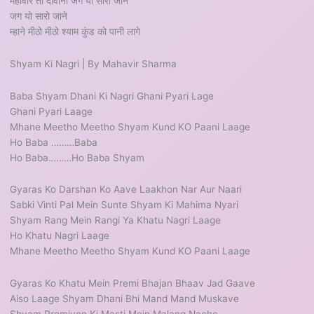
महावीर तो दीवाना जग यो सारो जाने
जग यो सारो जाने
म्हाने मीठो मीठो श्याम कुंड को पानी लागे
Shyam Ki Nagri | By Mahavir Sharma
Baba Shyam Dhani Ki Nagri Ghani Pyari Lage
Ghani Pyari Laage
Mhane Meetho Meetho Shyam Kund KO Paani Laage
Ho Baba ………Baba
Ho Baba………Ho Baba Shyam
Gyaras Ko Darshan Ko Aave Laakhon Nar Aur Naari
Sabki Vinti Pal Mein Sunte Shyam Ki Mahima Nyari
Shyam Rang Mein Rangi Ya Khatu Nagri Laage
Ho Khatu Nagri Laage
Mhane Meetho Meetho Shyam Kund KO Paani Laage
Gyaras Ko Khatu Mein Premi Bhajan Bhaav Jad Gaave
Aiso Laage Shyam Dhani Bhi Mand Mand Muskave