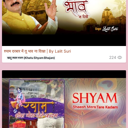
श्याम दरबार में तू भाव ना दिखा | By Lalit Suri
224
खाटू श्याम भजन (Khatu Shyam Bhajan)