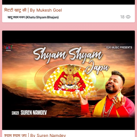
मिटटी खाटू की | By Mukesh Goel
18
खाटू श्याम भजन (Khatu Shyam Bhajan)
श्याम श्याम जपु | By Suren Namdev