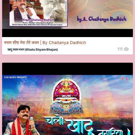
श्याम शीश मेरा तेरे कदम | By Chaitanya Dadhich
111
खाटू श्याम भजन (Khatu Shyam Bhajan)