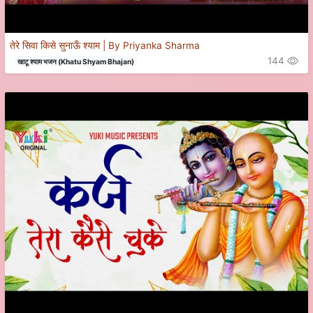
तेरे सिवा किसे सुनाऊँ श्याम | By Priyanka Sharma
144
खाटू श्याम भजन (Khatu Shyam Bhajan)