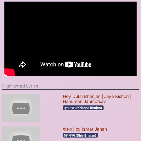
Highlighted Lyrics
Hey Dukh Bhanjan | Jaya Kishori |
Hanuman Janmotsav
कृष्ण भजन (Krishna Bhajan)
शंकरा | by Ishrat Jahan
शिव भजन (Shiv Bhajan)