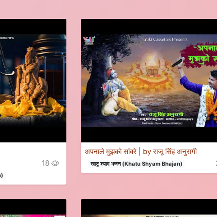
अपनाले मुझको सांवरे | by राजू सिंह अनुरागी
18
खाटू श्याम भजन (Khatu Shyam Bhajan)
n)