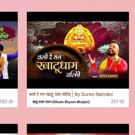
चलो रे मन खाटू धाम चलिए | By Suren Namdev
260
201
खाटू श्याम भजन (Khatu Shyam Bhajan)