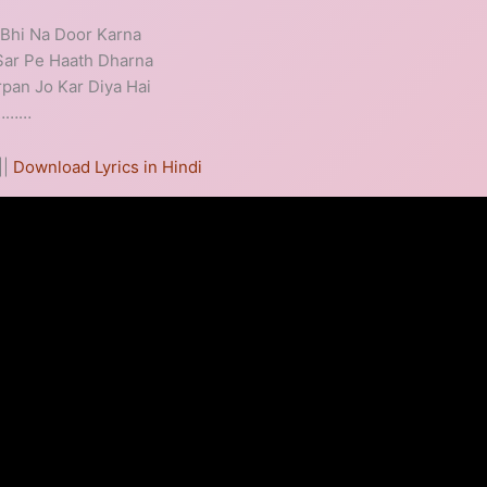
 Bhi Na Door Karna
Sar Pe Haath Dharna
pan Jo Kar Diya Hai
…………
||
Download Lyrics in Hindi