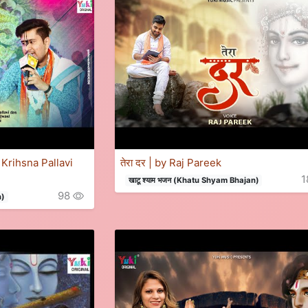
| By Krihsna Pallavi
तेरा दर | by Raj Pareek
1
खाटू श्याम भजन (Khatu Shyam Bhajan)
98
n)