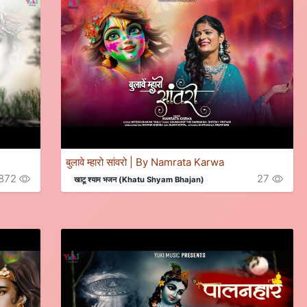
बुलावे म्हारो सांवरो | By Namrata Karwa
872
27
खाटू श्याम भजन (Khatu Shyam Bhajan)