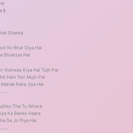
रना
ा है
shal Shanka
oli Ko Bhar Diya Hai
 Shukriya Hai
n Vishwas Kiya Hai Tujh Par
hti Hain Teri Mujh Par
 Mahak Raha Jiya Hai
…………
ujhko Tha Tu Nihara
niya Ka Banke Haara
ha Se Jo Piya Hai
…………