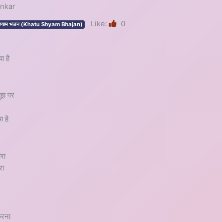
ankar
Like:
0
 श्याम भजन (Khatu Shyam Bhajan)
ा है
तुझ पर
ा है
रा
रा
करना