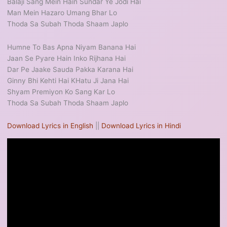
Balaji Sang Mein Hain Sundar Ye Jodi Hai
Man Mein Hazaro Umang Bhar Lo
Thoda Sa Subah Thoda Shaam Japlo
Humne To Bas Apna Niyam Banana Hai
Jaan Se Pyare Hain Inko Rijhana Hai
Dar Pe Jaake Sauda Pakka Karana Hai
Ginny Bhi Kehti Hai KHatu Ji Jana Hai
Shyam Premiyon Ko Sang Kar Lo
Thoda Sa Subah Thoda Shaam Japlo
Download Lyrics in English
||
Download Lyrics in Hindi