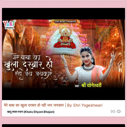
मेरे बाबा का खुला दरबार हो रही जय जयकार | By Shri Yogeshwari
95
खाटू श्याम भजन (Khatu Shyam Bhajan)