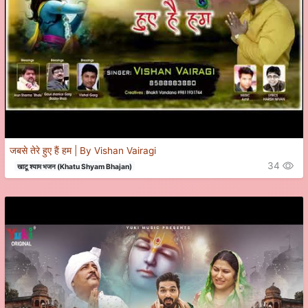
जबसे तेरे हुए हैं हम | By Vishan Vairagi
34
खाटू श्याम भजन (Khatu Shyam Bhajan)