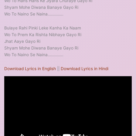
Wo To Hans Hans Ke Jiyara Churaye Gayo Ri
Shyam Mohe Diwana Banaye Gayo Ri
Wo To Naino Se Naina…………..
Bulaye Rahi Pinki Leke Kanha Ka Naam
Wo To Prem Ka Rishta Nibhaye Gayo Ri
Jhat Aaye Gayo Ri
Shyam Mohe Diwana Banaye Gayo Ri
Wo To Naino Se Naina…………..
Download Lyrics in English
||
Download Lyrics in Hindi