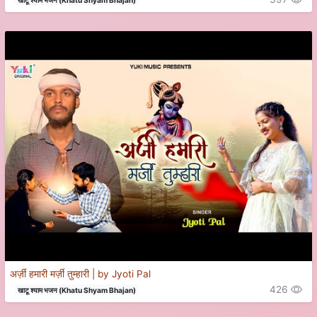
अर्ज़ी हमारी मर्ज़ी तुम्हारी | by Jyoti Pal
426
खाटू श्याम भजन (Khatu Shyam Bhajan)