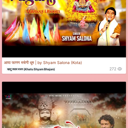
आया फागण मचेगी धूम | by Shyam Salona (Kota)
272
खाटू श्याम भजन (Khatu Shyam Bhajan)