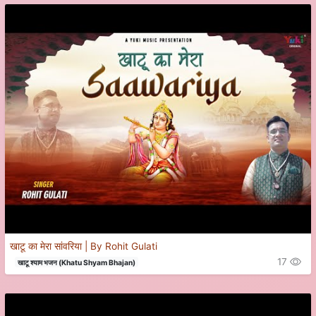
खाटू का मेरा सांवरिया | By Rohit Gulati
17
खाटू श्याम भजन (Khatu Shyam Bhajan)