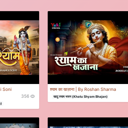
gi Soni
श्याम का खज़ाना | By Roshan Sharma
356
खाटू श्याम भजन (Khatu Shyam Bhajan)
n)