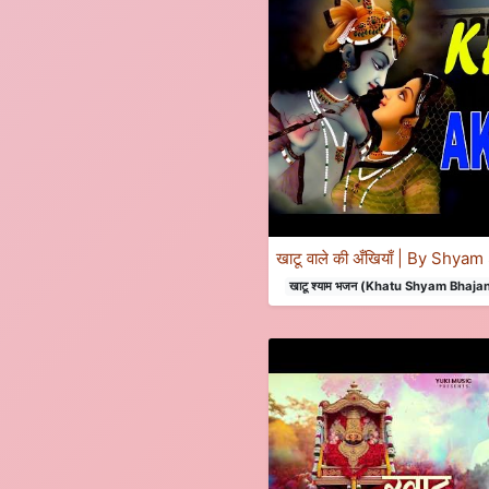
खाटू वाले की अँखियाँ | By Shya
खाटू श्याम भजन (Khatu Shyam Bhaja