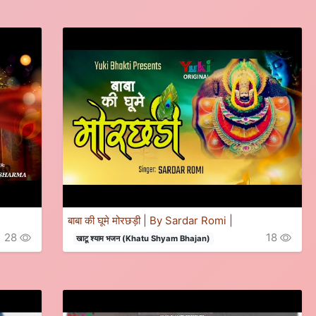
बाबा की घूमे मोरछड़ी | By Sardar Romi |
28
18
खाटू श्याम भजन (Khatu Shyam Bhajan)