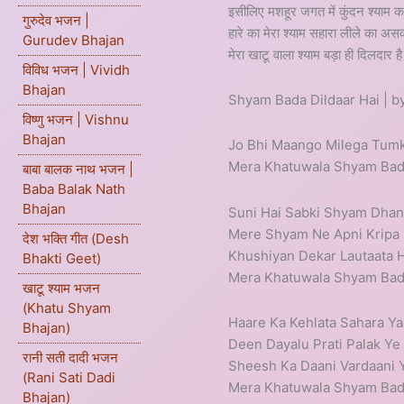
इसीलिए मशहूर जगत में कुंदन श्याम का ह
गुरुदेव भजन |
हारे का मेरा श्याम सहारा लीले का असव
Gurudev Bhajan
मेरा खाटू वाला श्याम बड़ा ही दिलदार है
विविध भजन | Vividh
Bhajan
Shyam Bada Dildaar Hai | b
विष्णु भजन | Vishnu
Bhajan
Jo Bhi Maango Milega Tumk
Mera Khatuwala Shyam Bada
बाबा बालक नाथ भजन |
Baba Balak Nath
Bhajan
Suni Hai Sabki Shyam Dhani
Mere Shyam Ne Apni Kripa 
देश भक्ति गीत (Desh
Khushiyan Dekar Lautaata H
Bhakti Geet)
Mera Khatuwala Shyam Bada
खाटू श्याम भजन
(Khatu Shyam
Haare Ka Kehlata Sahara Y
Bhajan)
Deen Dayalu Prati Palak Ye
रानी सती दादी भजन
Sheesh Ka Daani Vardaani Y
(Rani Sati Dadi
Mera Khatuwala Shyam Bada
Bhajan)