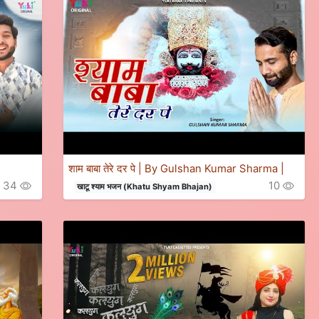
शाम बाबा तेरे दर पे | By Gulshan Kumar Sharma |
34
10
खाटू श्याम भजन (Khatu Shyam Bhajan)