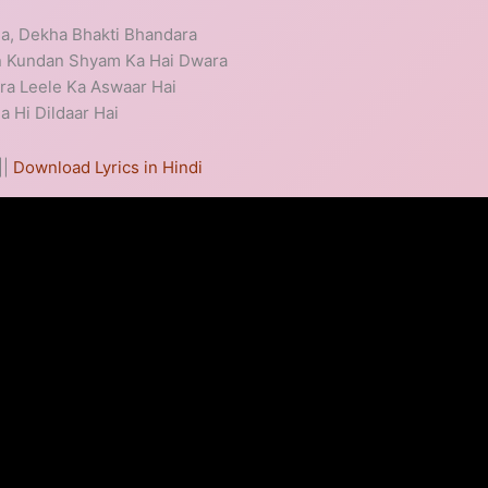
ha, Dekha Bhakti Bhandara
in Kundan Shyam Ka Hai Dwara
a Leele Ka Aswaar Hai
 Hi Dildaar Hai
||
Download Lyrics in Hindi