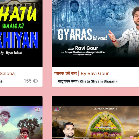
m Salona
ग्यारस की रात | By Ravi Gour
155
n)
खाटू श्याम भजन (Khatu Shyam Bhajan)