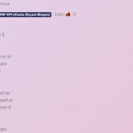
 Shree
Like:
0
ू श्याम भजन (Khatu Shyam Bhajan)
 है
ा दर पर
े ऊपर
ै
रों का
चारों का
वतार है
ंडारा