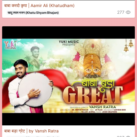
बाबा करदो कृपा | Aamir Ali (Khatudham)
277
खाटू श्याम भजन (Khatu Shyam Bhajan)
बाबा बड़ा ग्रेट | by Vansh Ratra