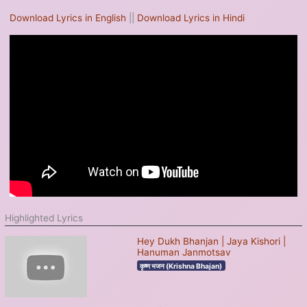
Download Lyrics in English
||
Download Lyrics in Hindi
Highlighted Lyrics
Hey Dukh Bhanjan | Jaya Kishori |
Hanuman Janmotsav
कृष्ण भजन (Krishna Bhajan)