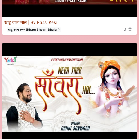
खाटू वाला नाल | By Passi Kesri
13
खाटू श्याम भजन (Khatu Shyam Bhajan)