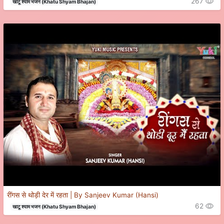
267
खाटू श्याम भजन (Khatu Shyam Bhajan)
रींगस से थोड़ी देर में रहता | By Sanjeev Kumar (Hansi)
62
खाटू श्याम भजन (Khatu Shyam Bhajan)