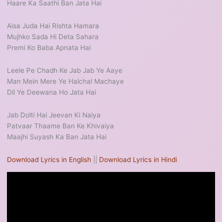
Haare Ka Saathi Ban Jata Hai
Aisa Juda Hai Rishta Hamara
Mujhko Sada Hi Deta Sahara
Premi Ko Baba Apnata Hai
Leele Pe Chadh Ke Jab Jab Ye Aaye
Man Mein Mere Ye Halchal Machaye
Dil Ye Deewana Ho Jata Hai
Jab Dolti Hai Jeevan Ki Naiya
Patvaar Thaame Ban Ke Khivaiya
Maajhi Suyash Ka Ban Jata Hai
Download Lyrics in English
||
Download Lyrics in Hindi