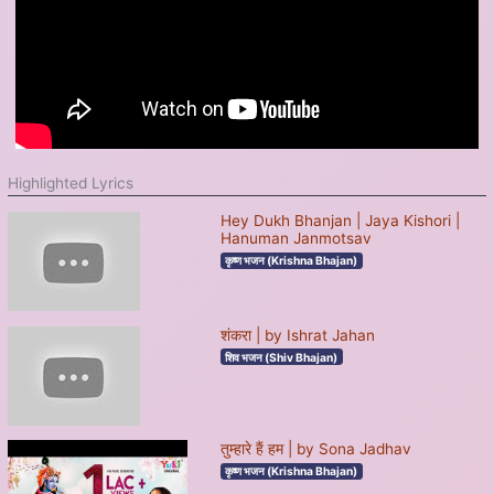
Highlighted Lyrics
Hey Dukh Bhanjan | Jaya Kishori |
Hanuman Janmotsav
कृष्ण भजन (Krishna Bhajan)
शंकरा | by Ishrat Jahan
शिव भजन (Shiv Bhajan)
तुम्हारे हैं हम | by Sona Jadhav
कृष्ण भजन (Krishna Bhajan)