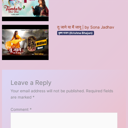
तू जाने या मैं जानू | by Sona Jadhav
कृष्ण भजन (Krishna Bhajan)
Leave a Reply
Your email address will not be published.
Required fields
are marked
*
Comment
*