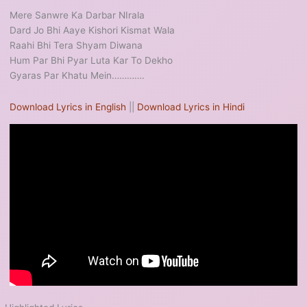
Mere Sanwre Ka Darbar NIrala
Dard Jo Bhi Aaye Kishori Kismat Wala
Raahi Bhi Tera Shyam Diwana
Hum Par Bhi Pyar Luta Kar To Dekho
Gyaras Par Khatu Mein………….
Download Lyrics in English
||
Download Lyrics in Hindi