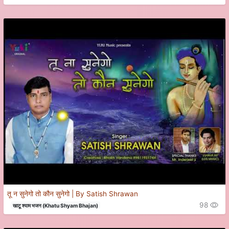
तू न सुनेगो तो कौन सुनेगो | By Satish Shrawan
98
खाटू श्याम भजन (Khatu Shyam Bhajan)