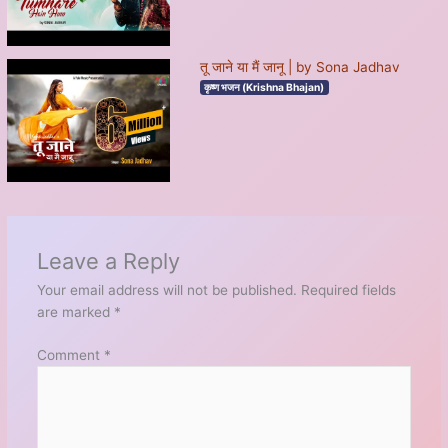
तू जाने या मैं जानू | by Sona Jadhav
कृष्ण भजन (Krishna Bhajan)
Leave a Reply
Your email address will not be published.
Required fields
are marked
*
Comment
*