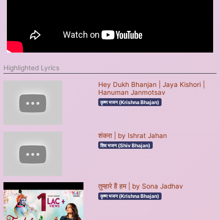
Highlighted Lyrics
Hey Dukh Bhanjan | Jaya Kishori |
Hanuman Janmotsav
कृष्ण भजन (Krishna Bhajan)
शंकरा | by Ishrat Jahan
शिव भजन (Shiv Bhajan)
तुम्हारे हैं हम | by Sona Jadhav
कृष्ण भजन (Krishna Bhajan)