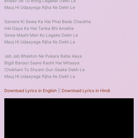
Bhaav Se Tu Bhog Lagakar Dekh Le
Mauj Hi Udaayega Rijha Ke Dekh Le
Sanwre Ki Sewa Ka Hai Phal Bada Chaukha
Inki Daya Ka Hai Tarika Bhi Anokha
Sewa Maahi Man Ko Lagake Dekh Le
Mauj Hi Udaayega Rijha Ke Dekh Le
Jab Jab Bhakton Ne Pukara Baba Aaya
Bigdi Banayi Saare Kasht Hai MItaaya
Chokhani Tu Shyam Gun Gaake Dekh Le
Mauj Hi Udaayega Rijha Ke Dekh Le
Download Lyrics in English
||
Download Lyrics in Hindi