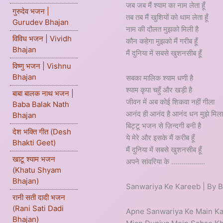
जब जब मैं श्याम का नाम लेता हूँ
गुरुदेव भजन |
तब तब मैं खुशियों को थाम लेता हूँ
Gurudev Bhajan
नाम की दौलत मुझको मिली है
विविध भजन | Vividh
कौन कहेगा मुझको मैं गरीब हूँ
Bhajan
मैं दुनिया में सबसे खुशनसीब हूँ
विष्णु भजन | Vishnu
Bhajan
सबका मालिक श्याम धणी है
श्याम कृपा चहुँ और खड़ी है
बाबा बालक नाथ भजन |
जीवन में अब कोई शिकवा नहीं गीला
Baba Balak Nath
आनंद ही आनंद है आनंद धन मुझे मिल
Bhajan
बिट्टू भजन से ज़िन्दगी बनी है
देश भक्ति गीत (Desh
ये मेरे और इसके मैं करीब हूँ
Bhakti Geet)
मैं दुनिया में सबसे खुशनसीब हूँ
खाटू श्याम भजन
अपने सांवरिया के .................
(Khatu Shyam
Bhajan)
Sanwariya Ke Kareeb | By B
रानी सती दादी भजन
(Rani Sati Dadi
Apne Sanwariya Ke Main K
Bhajan)