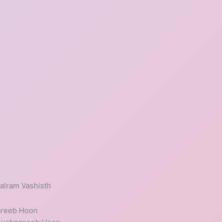
ा
alram Vashisth
areeb Hoon