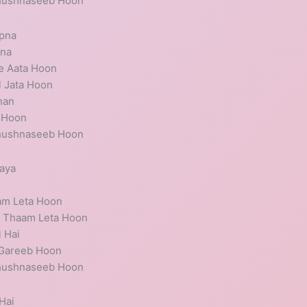
Khushnaseeb Hoon
Apna
pna
Pe Aata Hoon
 Jata Hoon
han
r Hoon
Khushnaseeb Hoon
aya
am Leta Hoon
o Thaam Leta Hoon
i Hai
 Gareeb Hoon
Khushnaseeb Hoon
Hai