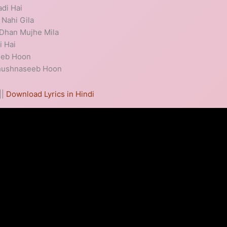
di Hai
Nahi Gila
Dhan Mujhe Mila
i Hai
eeb Hoon
Khushnaseeb Hoon
||
Download Lyrics in Hindi