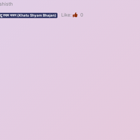
ashisth
Like:
0
ाटू श्याम भजन (Khatu Shyam Bhajan)