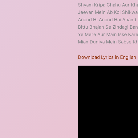
Shyam Kripa Chahu Aur Kha
Jeevan Mein Ab Koi Shikwa 
Anand Hi Anand Hai Anand 
Bittu Bhajan Se Zindagi Ban
Ye Mere Aur Main Iske Kar
Mian Duniya Mein Sabse 
Download Lyrics in English