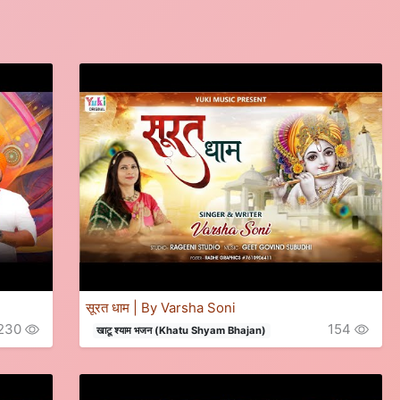
सूरत धाम | By Varsha Soni
230
154
खाटू श्याम भजन (Khatu Shyam Bhajan)