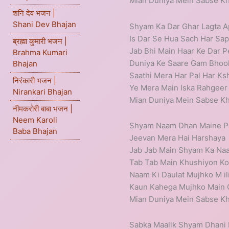
Mian Duniya Mein Sabse 
शनि देव भजन |
Shani Dev Bhajan
Shyam Ka Dar Ghar Lagta 
Is Dar Se Hua Sach Har Sa
ब्रह्मा कुमारी भजन |
Jab Bhi Main Haar Ke Dar 
Brahma Kumari
Duniya Ke Saare Gam Bhool
Bhajan
Saathi Mera Har Pal Har Ks
निरंकारी भजन |
Ye Mera Main Iska Rahgee
Nirankari Bhajan
Mian Duniya Mein Sabse 
नीमकरोरी बाबा भजन |
Neem Karoli
Shyam Naam Dhan Maine P
Baba Bhajan
Jeevan Mera Hai Harshaya
Jab Jab Main Shyam Ka Na
Tab Tab Main Khushiyon K
Naam Ki Daulat Mujhko M il
Kaun Kahega Mujhko Main
Mian Duniya Mein Sabse 
Sabka Maalik Shyam Dhani 