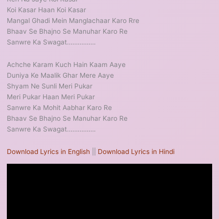
Koi Kasar Haan Koi Kasar
Mangal Ghadi Mein Manglachaar Karo Rre
Bhaav Se Bhajno Se Manuhar Karo Re
Sanwre Ka Swagat…………….
Achche Karam Kuch Hain Kaam Aaye
Duniya Ke Maalik Ghar Mere Aaye
Shyam Ne Sunli Meri Pukar
Meri Pukar Haan Meri Pukar
Sanwre Ka Mohit Aabhar Karo Re
Bhaav Se Bhajno Se Manuhar Karo Re
Sanwre Ka Swagat…………….
Download Lyrics in English
||
Download Lyrics in Hindi