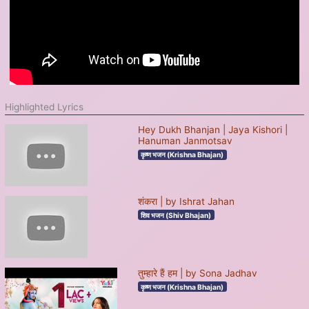
Highlighted Lyrics
Hey Dukh Bhanjan | Jaya Kishori |
Hanuman Janmotsav
कृष्ण भजन (Krishna Bhajan)
शंकरा | by Ishrat Jahan
शिव भजन (Shiv Bhajan)
तुम्हारे हैं हम | by Sona Jadhav
कृष्ण भजन (Krishna Bhajan)