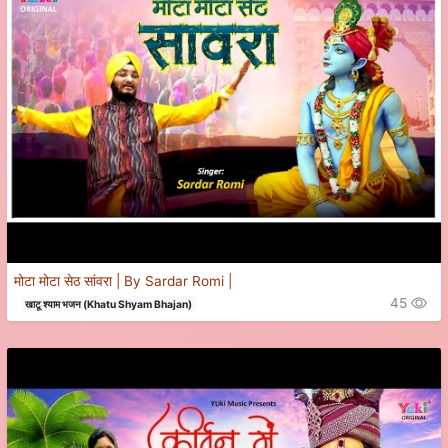
मोटा मोटा सेठ सांवरा | By Sardar Romi |
45
खाटू श्याम भजन (Khatu Shyam Bhajan)