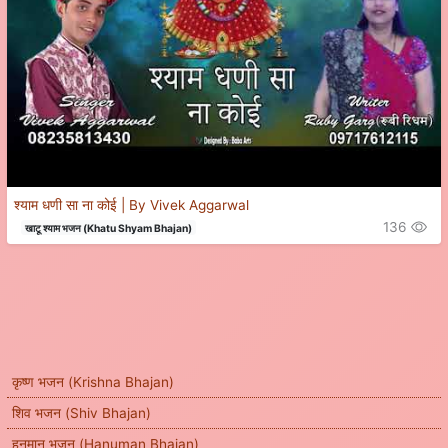
श्याम धणी सा ना कोई | By Vivek Aggarwal
136
खाटू श्याम भजन (Khatu Shyam Bhajan)
कृष्ण भजन (Krishna Bhajan)
शिव भजन (Shiv Bhajan)
हनुमान भजन (Hanuman Bhajan)