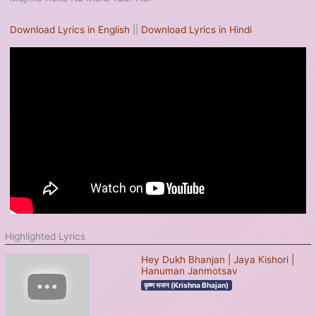
Download Lyrics in English
||
Download Lyrics in Hindi
Highlighted Lyrics
Hey Dukh Bhanjan | Jaya Kishori |
Hanuman Janmotsav
कृष्ण भजन (Krishna Bhajan)