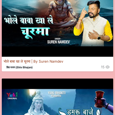
भोले बाबा खा ले चूरमा | By Suren Namdev
15
शिव भजन (Shiv Bhajan)