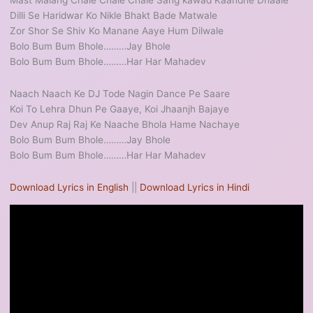
Mast Malang Chale Chale Chale Sang kawad Kaandhe Dhaale
Dilli Se Haridwar Ko Nikle Bhakt Bade Matwale
Zor Shor Se Shiv Ko Manane Aaye Hum Dilwale
Bolo Bum Bum Bhole………Jay Bhole
Bolo Bum Bum Bhole………Har Har Mahadev
Naach Naach Ke DJ Tode Nagin Dance Pe Saare
Koi To Lehra Dhun Pe Gaaye, Koi Jhaanjh Bajaye
Dev Anup Raj Raj Ke Naache Bhola Hame Nachaye
Bolo Bum Bum Bhole………Jay Bhole
Bolo Bum Bum Bhole………Har Har Mahadev
Download Lyrics in English
||
Download Lyrics in Hindi