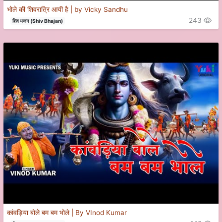
भोले की शिवरात्रि आयी है | by Vicky Sandhu
243
शिव भजन (Shiv Bhajan)
कांवड़िया बोले बम बम भोले | By VInod Kumar