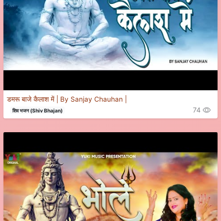
डमरू बाजे कैलाश में | By Sanjay Chauhan |
74
शिव भजन (Shiv Bhajan)