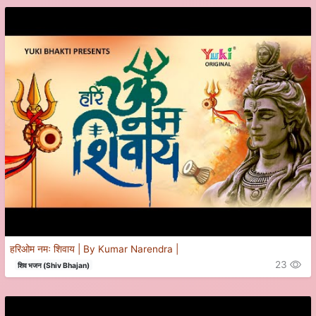
हरिओम नमः शिवाय | By Kumar Narendra |
23
शिव भजन (Shiv Bhajan)