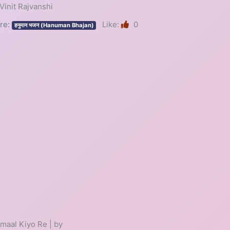
by Vinit Rajvanshi
re:
Like:
0
हनुमान भजन (Hanuman Bhajan)
aal Kiyo Re | by