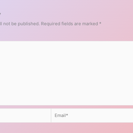
y
l not be published.
Required fields are marked
*
Email*