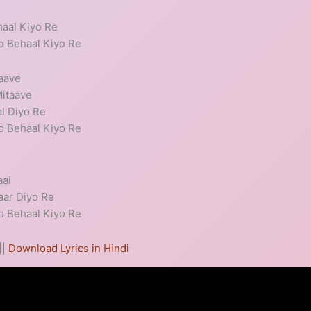
aal Kiyo Re
o Behaal Kiyo Re
aave
itaave
l Diyo Re
o Behaal Kiyo Re
i
aai
aar Diyo Re
o Behaal Kiyo Re
||
Download Lyrics in Hindi