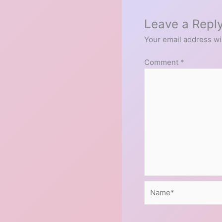
Leave a Repl
Your email address wil
Comment
*
Name*