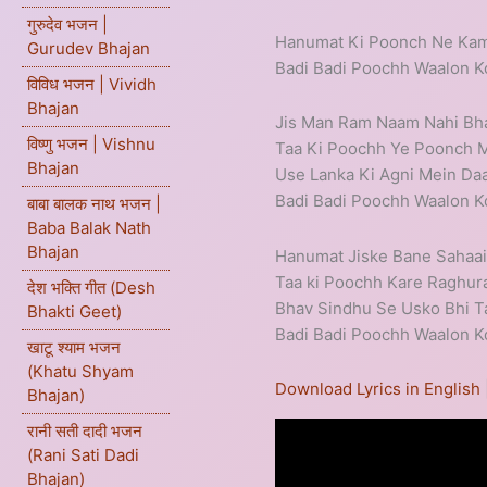
गुरुदेव भजन |
Hanumat Ki Poonch Ne Kam
Gurudev Bhajan
Badi Badi Poochh Waalon K
विविध भजन | Vividh
Bhajan
Jis Man Ram Naam Nahi Bh
विष्णु भजन | Vishnu
Taa Ki Poochh Ye Poonch M
Bhajan
Use Lanka Ki Agni Mein Daa
Badi Badi Poochh Waalon K
बाबा बालक नाथ भजन |
Baba Balak Nath
Bhajan
Hanumat Jiske Bane Sahaa
Taa ki Poochh Kare Raghur
देश भक्ति गीत (Desh
Bhav Sindhu Se Usko Bhi T
Bhakti Geet)
Badi Badi Poochh Waalon K
खाटू श्याम भजन
(Khatu Shyam
Download Lyrics in English
Bhajan)
रानी सती दादी भजन
(Rani Sati Dadi
Bhajan)