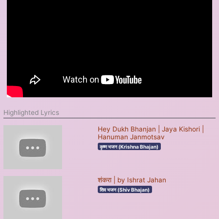
Highlighted Lyrics
Hey Dukh Bhanjan | Jaya Kishori |
Hanuman Janmotsav
कृष्ण भजन (Krishna Bhajan)
शंकरा | by Ishrat Jahan
शिव भजन (Shiv Bhajan)