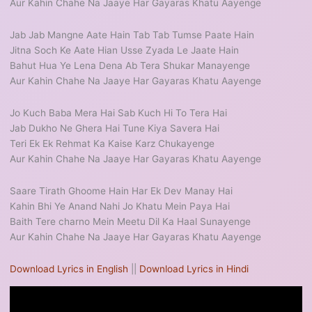
Aur Kahin Chahe Na Jaaye Har Gayaras Khatu Aayenge
Jab Jab Mangne Aate Hain Tab Tab Tumse Paate Hain
Jitna Soch Ke Aate Hian Usse Zyada Le Jaate Hain
Bahut Hua Ye Lena Dena Ab Tera Shukar Manayenge
Aur Kahin Chahe Na Jaaye Har Gayaras Khatu Aayenge
Jo Kuch Baba Mera Hai Sab Kuch Hi To Tera Hai
Jab Dukho Ne Ghera Hai Tune Kiya Savera Hai
Teri Ek Ek Rehmat Ka Kaise Karz Chukayenge
Aur Kahin Chahe Na Jaaye Har Gayaras Khatu Aayenge
Saare Tirath Ghoome Hain Har Ek Dev Manay Hai
Kahin Bhi Ye Anand Nahi Jo Khatu Mein Paya Hai
Baith Tere charno Mein Meetu Dil Ka Haal Sunayenge
Aur Kahin Chahe Na Jaaye Har Gayaras Khatu Aayenge
Download Lyrics in English
||
Download Lyrics in Hindi