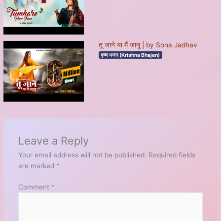
तू जाने या मैं जानू | by Sona Jadhav
कृष्ण भजन (Krishna Bhajan)
Leave a Reply
Your email address will not be published.
Required fields
are marked
*
Comment
*