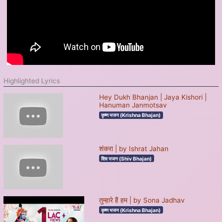
Highlighted Lyrics
Hey Dukh Bhanjan | Jaya Kishori |
Hanuman Janmotsav
कृष्ण भजन (Krishna Bhajan)
शंकरा | by Ishrat Jahan
शिव भजन (Shiv Bhajan)
तुम्हारे हैं हम | by Sona Jadhav
कृष्ण भजन (Krishna Bhajan)