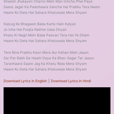
Sheesh Jhukayen Charno Mein Man Ichcha Phal Paye
Saare Jagat Ka Palanhaara Sancha Hai Prabhu Tera Naam
Haare Ko Deta Hai Sahara Khatuwala Mera Shyam
Kalyug Ke Bhagwan Baba Karte Hain Kalyan
Jo Inhe Hai Poojta Rakhte Uska Dhyan
Khatu Ki Nagri Mein Baba Paavan Tera Hai Ye Dham
Haare Ko Deta Hai Sahara Khatuwala Mera Shyam
Tere Bina Prabhu Kaun Mera Aur Kahan Main Jaaun
Sar Par Rakh De Haath Daya Ka Bhav Sagar Tar Jaaun
Taranhaara Saare Jag Ka Khatu Wala Mera Shyam
Haare Ko Deta Hai Sahara Khatuwala Mera Shyam
Download Lyrics in English
||
Download Lyrics in Hindi