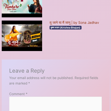
तू जाने या मैं जानू | by Sona Jadhav
कृष्ण भजन (Krishna Bhajan)
Leave a Reply
Your email address will not be published.
Required fields
are marked
*
Comment
*