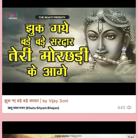
झुक गए बड़े बड़े सरदार | by Vijay Soni
445
खाटू श्याम भजन (Khatu Shyam Bhajan)