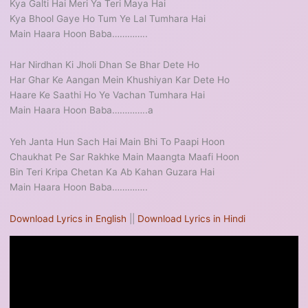
Kya Galti Hai Meri Ya Teri Maya Hai
Kya Bhool Gaye Ho Tum Ye Lal Tumhara Hai
Main Haara Hoon Baba…………..
Har Nirdhan Ki Jholi Dhan Se Bhar Dete Ho
Har Ghar Ke Aangan Mein Khushiyan Kar Dete Ho
Haare Ke Saathi Ho Ye Vachan Tumhara Hai
Main Haara Hoon Baba…………..a
Yeh Janta Hun Sach Hai Main Bhi To Paapi Hoon
Chaukhat Pe Sar Rakhke Main Maangta Maafi Hoon
Bin Teri Kripa Chetan Ka Ab Kahan Guzara Hai
Main Haara Hoon Baba…………..
Download Lyrics in English
||
Download Lyrics in Hindi