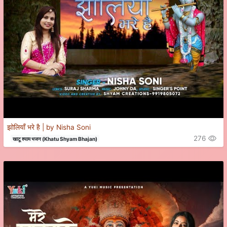
झोलियाँ भरे है | by Nisha Soni
276
खाटू श्याम भजन (Khatu Shyam Bhajan)