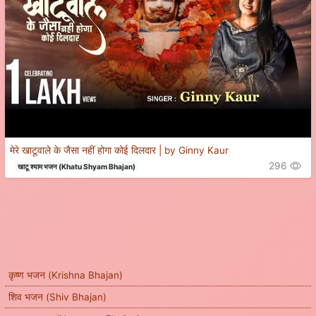
मेरे खाटूवाले के जैसा नहीं होगा कोई दिलदार | by Ginny Kaur
296
खाटू श्याम भजन (Khatu Shyam Bhajan)
कृष्ण भजन (Krishna Bhajan)
शिव भजन (Shiv Bhajan)