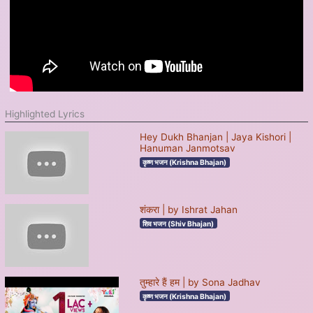
Highlighted Lyrics
Hey Dukh Bhanjan | Jaya Kishori |
Hanuman Janmotsav
कृष्ण भजन (Krishna Bhajan)
शंकरा | by Ishrat Jahan
शिव भजन (Shiv Bhajan)
तुम्हारे हैं हम | by Sona Jadhav
कृष्ण भजन (Krishna Bhajan)