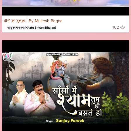
दीनो का दुखड़ा | By Mukesh Bagda
102
खाटू श्याम भजन (Khatu Shyam Bhajan)