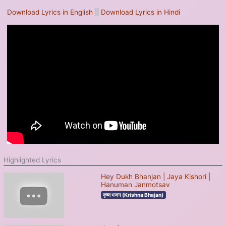
Download Lyrics in English
||
Download Lyrics in Hindi
Highlighted Lyrics
Hey Dukh Bhanjan | Jaya Kishori |
Hanuman Janmotsav
कृष्ण भजन (Krishna Bhajan)