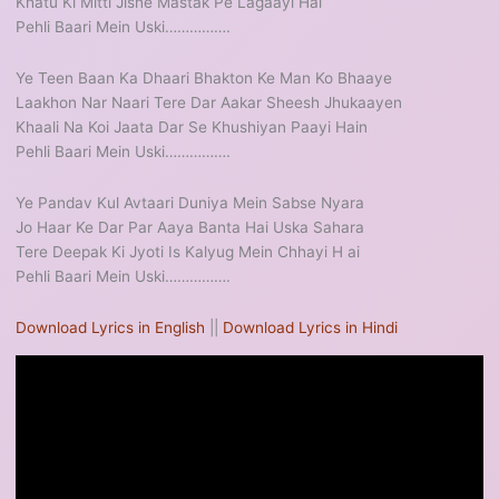
Khatu Ki Mitti Jisne Mastak Pe Lagaayi Hai
Pehli Baari Mein Uski…………….
Ye Teen Baan Ka Dhaari Bhakton Ke Man Ko Bhaaye
Laakhon Nar Naari Tere Dar Aakar Sheesh Jhukaayen
Khaali Na Koi Jaata Dar Se Khushiyan Paayi Hain
Pehli Baari Mein Uski…………….
Ye Pandav Kul Avtaari Duniya Mein Sabse Nyara
Jo Haar Ke Dar Par Aaya Banta Hai Uska Sahara
Tere Deepak Ki Jyoti Is Kalyug Mein Chhayi H ai
Pehli Baari Mein Uski…………….
Download Lyrics in English
||
Download Lyrics in Hindi