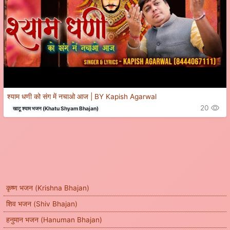
श्याम धणी को संग में नचाओ आज | BY Kapish Agarwal
20
खाटू श्याम भजन (Khatu Shyam Bhajan)
कृष्ण भजन (Krishna Bhajan)
शिव भजन (Shiv Bhajan)
हनुमान भजन (Hanuman Bhajan)