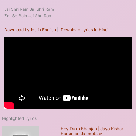
Jai Shri Ram Jai Shri Ram
Zor Se Bolo Jai Shri Ram
Download Lyrics in English
||
Download Lyrics in Hindi
Highlighted Lyrics
Hey Dukh Bhanjan | Jaya Kishori |
Hanuman Janmotsav