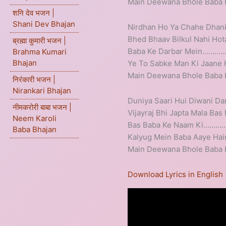
Main Deewana Bhole Baba 
शनि देव भजन |
Shani Dev Bhajan
Nirdhan Ho Ya Chahe Dhani
Bhed Bhaav Bilkul Nahi Hot
ब्रह्मा कुमारी भजन |
Baba Ke Darbar Mein………
Brahma Kumari
Bhajan
Ye To Sabke Man Ki Jaane H
Main Deewana Bhole Baba 
निरंकारी भजन |
Nirankari Bhajan
Duniya Saari Hui Diwani D
नीमकरोरी बाबा भजन |
Vijayraj Bhi Japta Mala Ba
Neem Karoli
Bas Baba Ke Naam Ki…………
Baba Bhajan
Kalyug Mein Baba Aaye Ha
Main Deewana Bhole Baba 
Download Lyrics in English