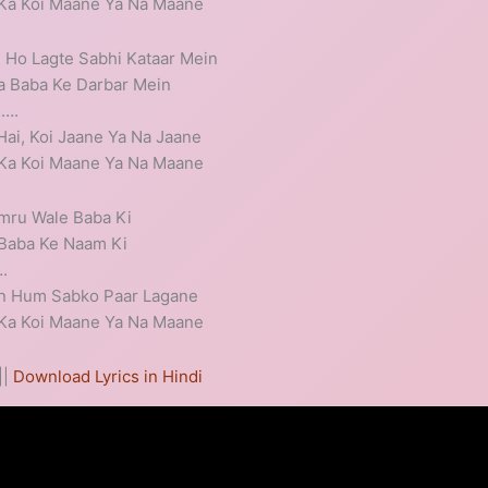
Ka Koi Maane Ya Na Maane
 Ho Lagte Sabhi Kataar Mein
a Baba Ke Darbar Mein
…….
ai, Koi Jaane Ya Na Jaane
Ka Koi Maane Ya Na Maane
amru Wale Baba Ki
s Baba Ke Naam Ki
.
in Hum Sabko Paar Lagane
Ka Koi Maane Ya Na Maane
||
Download Lyrics in Hindi