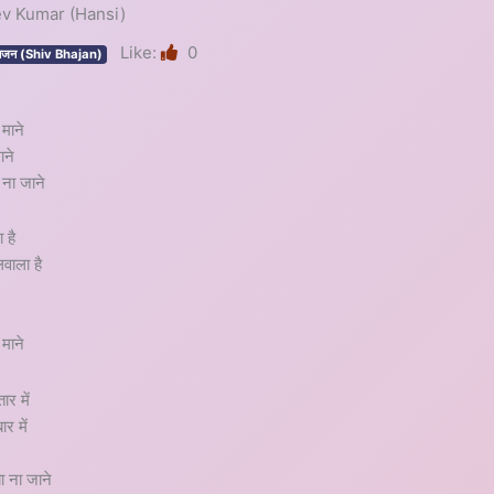
njeev Kumar (Hansi)
Like:
0
भजन (Shiv Bhajan)
 माने
ाने
 ना जाने
 है
लवाला है
 माने
ार में
र में
ा ना जाने