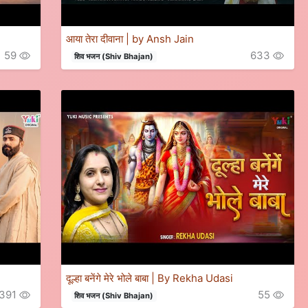
आया तेरा दीवाना | by Ansh Jain
59
633
शिव भजन (Shiv Bhajan)
दूल्हा बनेंगे मेरे भोले बाबा | By Rekha Udasi
391
55
शिव भजन (Shiv Bhajan)