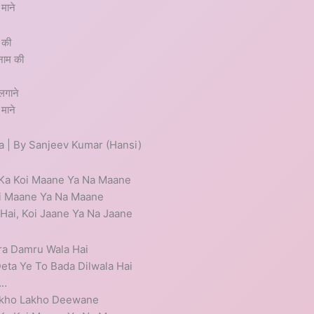
 माने
ा की
नाम की
 लगाने
 माने
 | By Sanjeev Kumar (Hansi)
Ka Koi Maane Ya Na Maane
i Maane Ya Na Maane
Hai, Koi Jaane Ya Na Jaane
ra Damru Wala Hai
ta Ye To Bada Dilwala Hai
..
ekho Lakho Deewane