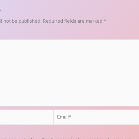
y
l not be published.
Required fields are marked
*
Email*